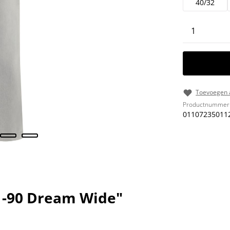
40/32
Producth
Toevoegen a
Productnummer
01107235011
1-90 Dream Wide"