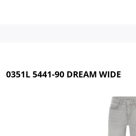
a naar de hoofdinhoud
Ga naar de hoofdnavigatie
0351L 5441-90 DREAM WIDE
Afbeeldingengalerij overslaan