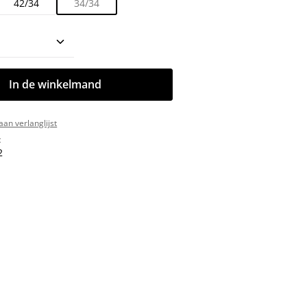
42/34
34/34
oeveelheid: Voer de gewenste hoeveelhe
In de winkelmand
an verlanglijst
:
2