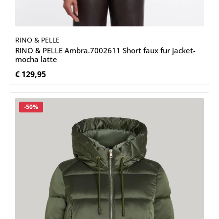
RINO & PELLE
RINO & PELLE Ambra.7002611 Short faux fur jacket-
mocha latte
€ 129,95
Normale prijs:
Korting
-50%