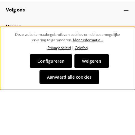
Volg ons
Vragen
Deze website maakt gebruik van cookies om de best mogelijke
ervaring te garanderen.
Meer informatie...
Over ons
Privacy beleid
|
Colofon
Nieuwsbrief
Configureren
Weigeren
Alle prijzen incl. btw plus
verzendkosten
en eventuele
Aanvaard alle cookies
bezorgkosten, indien niet anders vermeld.