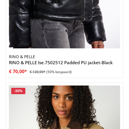
RINO & PELLE
RINO & PELLE Ise.7502512 Padded PU jacket-Black
€ 70,00*
€ 139,99*
(50% bespaard)
Korting
-50%