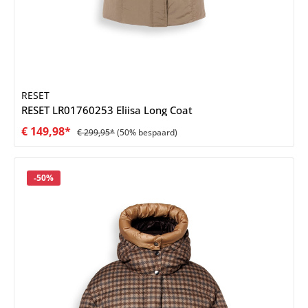
RESET
RESET LR01760253 Eliisa Long Coat
€ 149,98*
€ 299,95*
(50% bespaard)
Korting
-50%