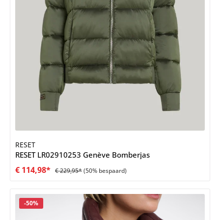
RESET
RESET LR02910253 Genève Bomberjas
€ 114,98*
€ 229,95*
(50% bespaard)
Korting
-50%