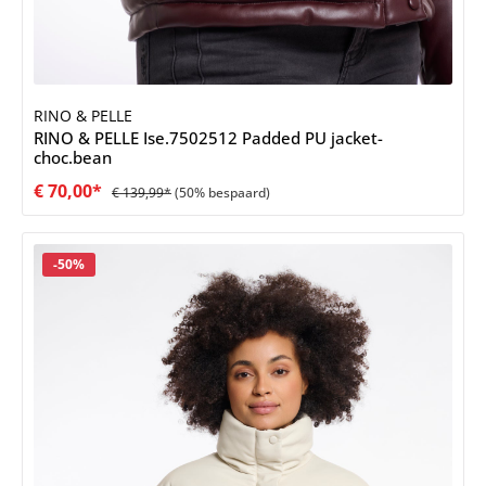
RINO & PELLE
RINO & PELLE Ise.7502512 Padded PU jacket-
choc.bean
€ 70,00*
€ 139,99*
(50% bespaard)
Korting
-50%