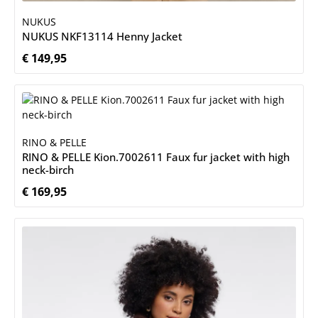
NUKUS
NUKUS NKF13114 Henny Jacket
€ 149,95
Normale prijs:
RINO & PELLE
RINO & PELLE Kion.7002611 Faux fur jacket with high
neck-birch
€ 169,95
Normale prijs: