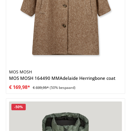
MOS MOSH
MOS MOSH 164490 MMAdelaide Herringbone coat
€ 169,98*
€ 339,95*
(50% bespaard)
Korting
-50%