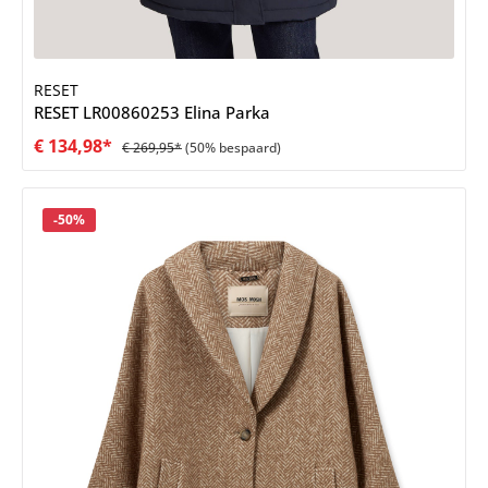
RESET
RESET LR00860253 Elina Parka
€ 134,98*
€ 269,95*
(50% bespaard)
Korting
-50%