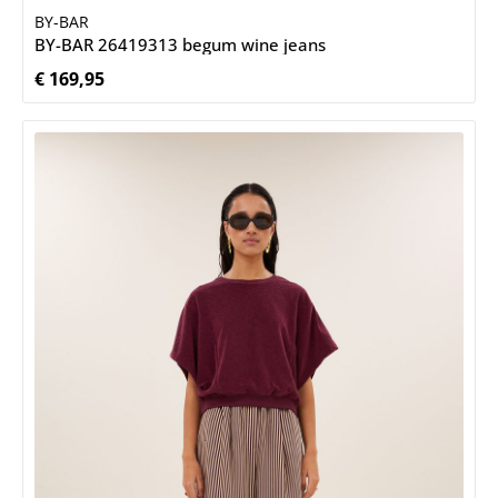
BY-BAR
BY-BAR 26419313 begum wine jeans
€ 169,95
Normale prijs: