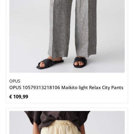
OPUS
OPUS 10579313218106 Maikito light Relax City Pants
€ 109,99
Normale prijs: