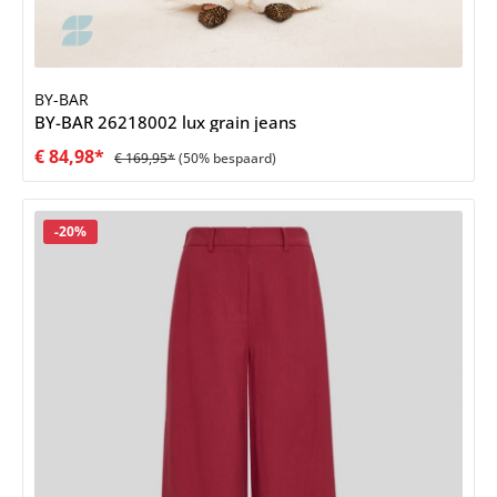
BY-BAR
BY-BAR 26218002 lux grain jeans
€ 84,98*
€ 169,95*
(50% bespaard)
Korting
-20%