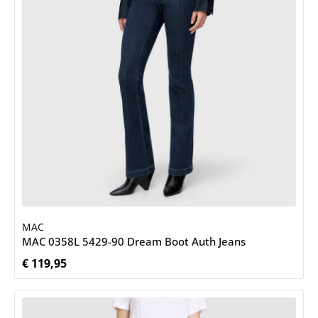
MAC
MAC 0358L 5429-90 Dream Boot Auth Jeans
€ 119,95
Normale prijs: