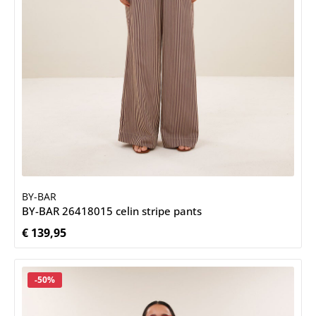
BY-BAR
BY-BAR 26418015 celin stripe pants
€ 139,95
Normale prijs:
Korting
-50%