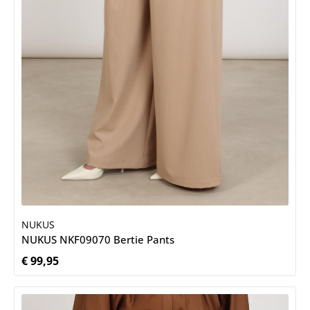
NUKUS
NUKUS NKF09070 Bertie Pants
€ 99,95
Normale prijs: