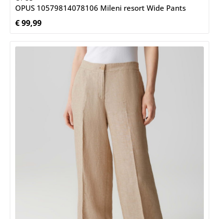
OPUS 10579814078106 Mileni resort Wide Pants
€ 99,99
Normale prijs: