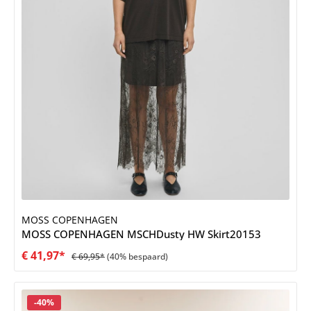
MOSS COPENHAGEN
MOSS COPENHAGEN MSCHDusty HW Skirt20153
€ 41,97*
€ 69,95*
(40% bespaard)
Korting
-40%