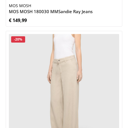
MOS MOSH
MOS MOSH 180030 MMSandie Ray Jeans
€ 149,99
Normale prijs:
Korting
-20%