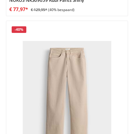
€ 77,97*
€ 129,95*
(40% bespaard)
Korting
-40%