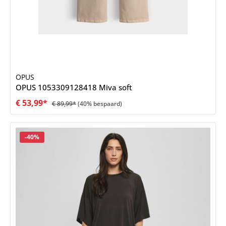
OPUS
OPUS 1053309128418 Miva soft
€ 53,99*
€ 89,99*
(40% bespaard)
Korting
-40%