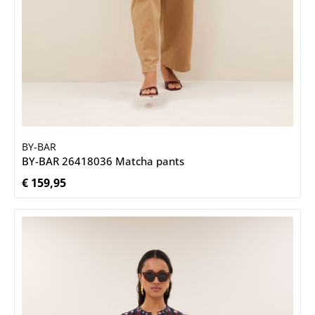
BY-BAR
BY-BAR 26418036 Matcha pants
€ 159,95
Normale prijs: