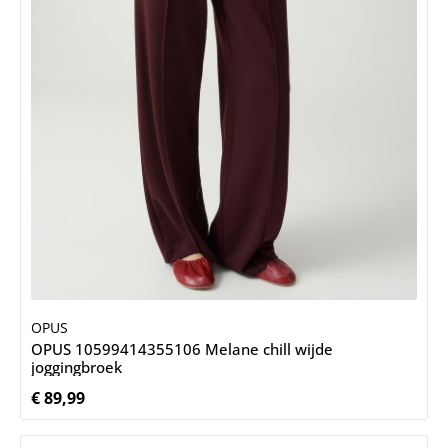
OPUS
OPUS 10599414355106 Melane chill wijde
joggingbroek
€ 89,99
Normale prijs: