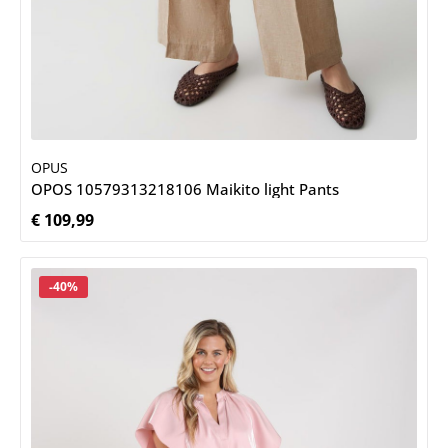
OPUS
OPOS 10579313218106 Maikito light Pants
€ 109,99
Normale prijs:
Korting
-40%