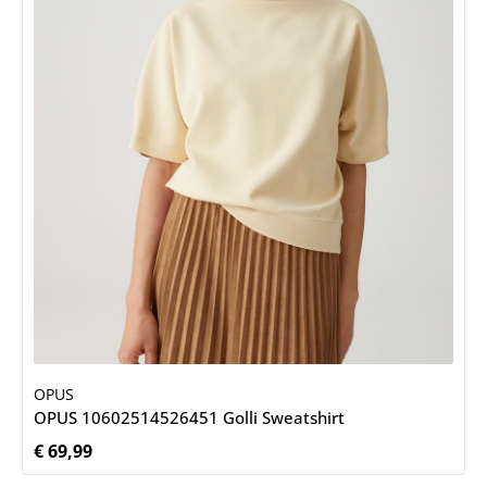
OPUS
OPUS 10602514526451 Golli Sweatshirt
€ 69,99
Normale prijs: