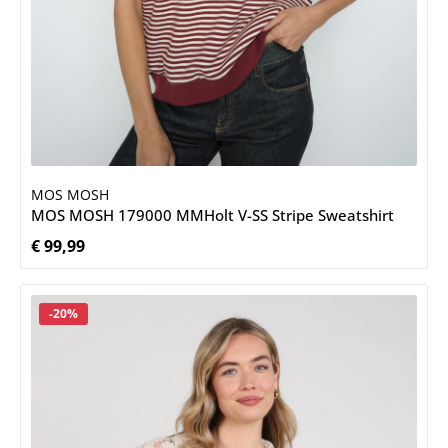
MOS MOSH
MOS MOSH 179000 MMHolt V-SS Stripe Sweatshirt
€ 99,99
Normale prijs:
Korting
-20%