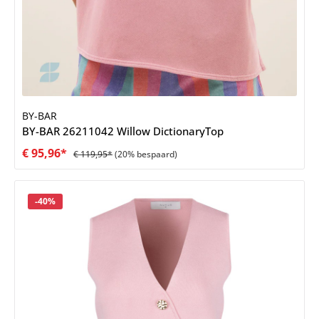
BY-BAR
BY-BAR 26211042 Willow DictionaryTop
€ 95,96*
€ 119,95*
(20% bespaard)
Korting
-40%