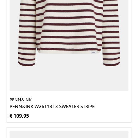
PENN&INK
PENN&INK W26T1313 SWEATER STRIPE
€ 109,95
Normale prijs: