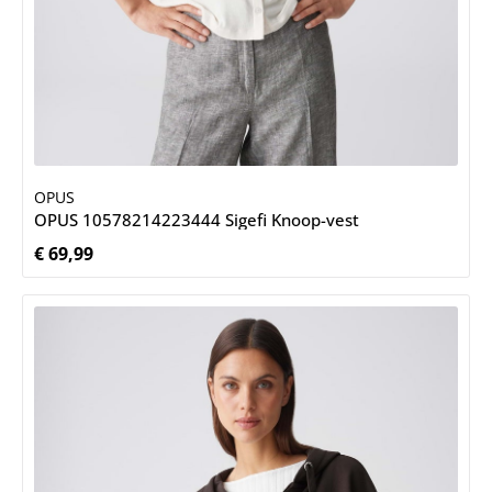
OPUS
OPUS 10578214223444 Sigefi Knoop-vest
€ 69,99
Normale prijs: