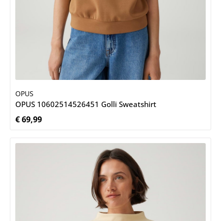
OPUS
OPUS 10602514526451 Golli Sweatshirt
€ 69,99
Normale prijs: