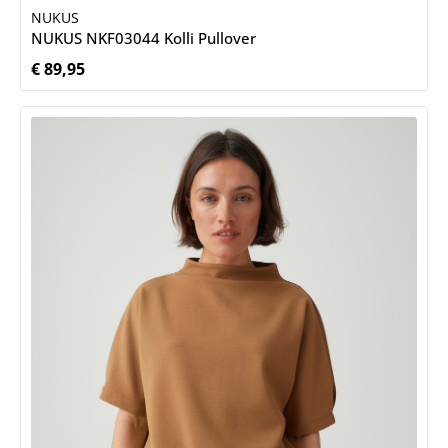
NUKUS
NUKUS NKF03044 Kolli Pullover
€ 89,95
Normale prijs: