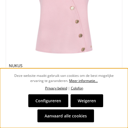
NUKUS
NUKUS NKS08023 Vera Gilet
Deze website maakt gebruik van cookies om de best mogelijke
€ 53,97*
ervaring te garanderen.
Meer informatie...
€ 89,95*
(40% bespaard)
Privacy beleid
|
Colofon
Korting
-40%
Configureren
Weigeren
Aanvaard alle cookies