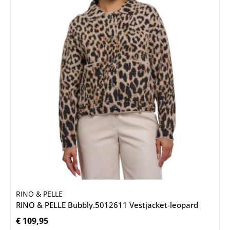
RINO & PELLE
RINO & PELLE Bubbly.5012611 Vestjacket-leopard
€ 109,95
Normale prijs: