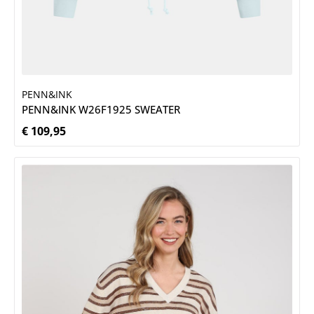
PENN&INK
PENN&INK W26F1925 SWEATER
€ 109,95
Normale prijs: