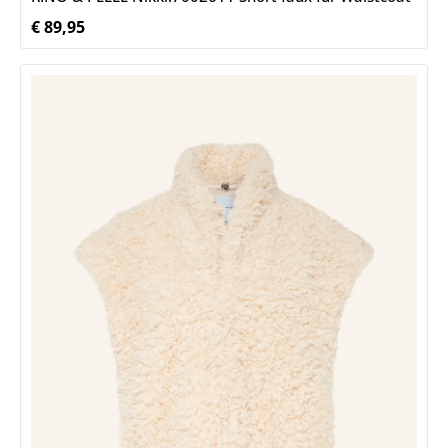
€ 89,95
Normale prijs: