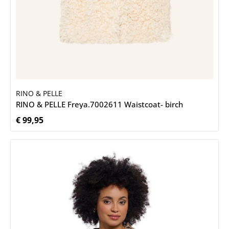
RINO & PELLE
RINO & PELLE Freya.7002611 Waistcoat- birch
€ 99,95
Normale prijs: