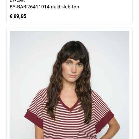
BY-BAR 26411014 nuki slub top
€ 99,95
Normale prijs: