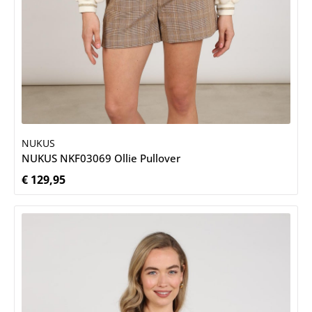
NUKUS
NUKUS NKF03069 Ollie Pullover
€ 129,95
Normale prijs: