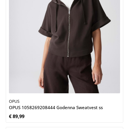
OPUS
OPUS 1058269208444 Godenna Sweatvest ss
€ 89,99
Normale prijs: