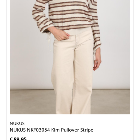
NUKUS
NUKUS NKF03054 Kim Pullover Stripe
€ 89,95
Normale prijs: