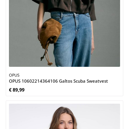
OPUS
OPUS 10602214364106 Galtos Scuba Sweatvest
€ 89,99
Normale prijs: