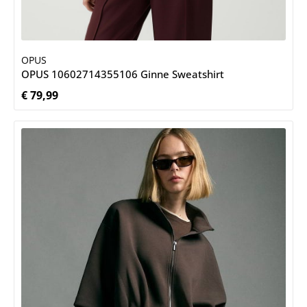
OPUS
OPUS 10602714355106 Ginne Sweatshirt
€ 79,99
Normale prijs: