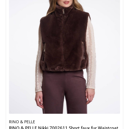
RINO & PELLE
RINO & PELLE Nikki.7002611 Short faux fur Waistcoat