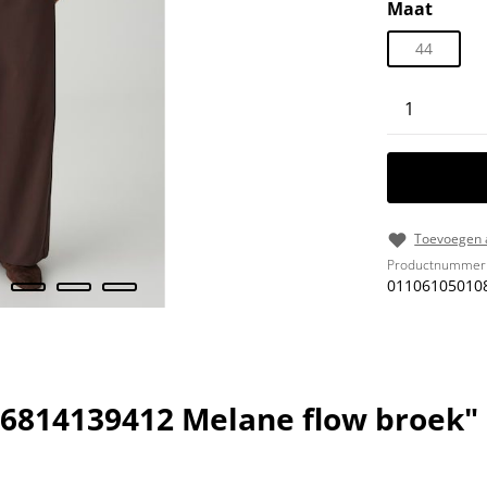
Selecteer
Maat
44
Producth
Toevoegen a
Productnummer
01106105010
6814139412 Melane flow broek"