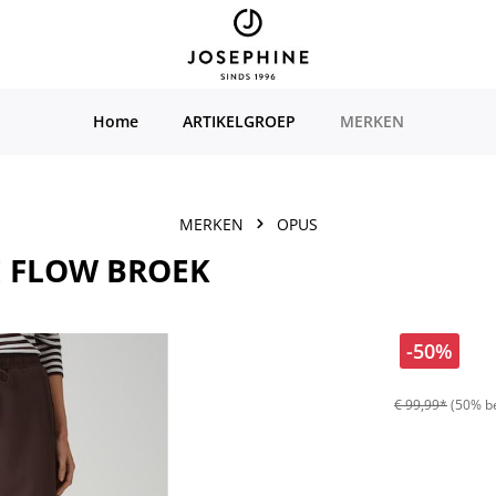
Home
ARTIKELGROEP
MERKEN
MERKEN
OPUS
E FLOW BROEK
-50%
€ 99,99*
(50% b