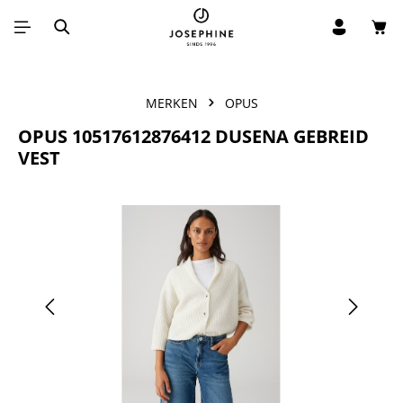
Win
Ga naar de hoofdinhoud
MERKEN
OPUS
OPUS 10517612876412 DUSENA GEBREID
VEST
Afbeeldingengalerij overslaan