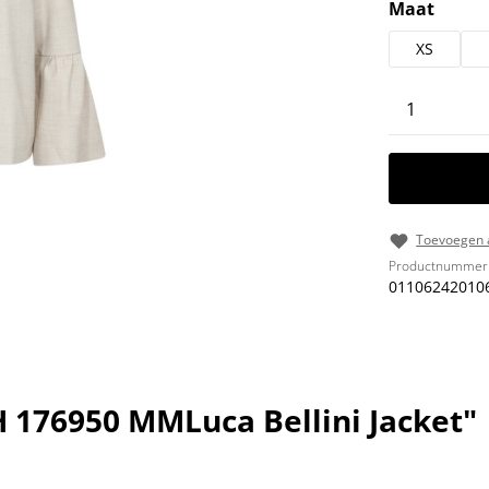
Selecteer
Maat
XS
Producth
Toevoegen a
Productnummer
01106242010
176950 MMLuca Bellini Jacket"