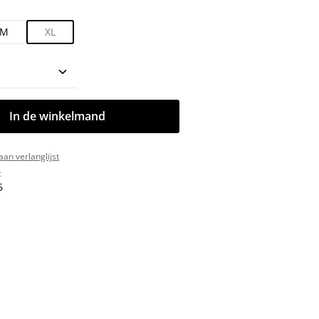
M
XL
oeveelheid: Voer de gewenste hoeveelhe
In de winkelmand
an verlanglijst
:
6