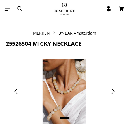
Win
Ga naar de hoofdinhoud
MERKEN
BY-BAR Amsterdam
25526504 MICKY NECKLACE
Afbeeldingengalerij overslaan