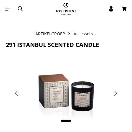
Win
Ga naar de hoofdinhoud
ARTIKELGROEP
Accessoires
291 ISTANBUL SCENTED CANDLE
Afbeeldingengalerij overslaan