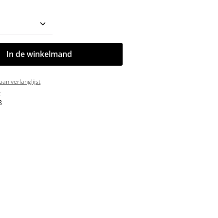
oeveelheid: Voer de gewenste hoeveelhe
In de winkelmand
an verlanglijst
:
8