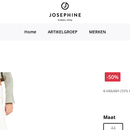
Home
ARTIKELGROEP
MERKEN
-50%
€ 159,95*
(50% 
Selecteer
Maat
44