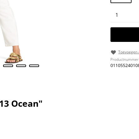
Producth
Toevoegen a
Productnummer
01105524010
-13 Ocean"