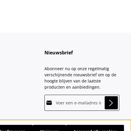
Nieuwsbrief
Abonneer nu op onze regelmatig
verschijnende nieuwsbrief om op de
hoogte blijven van de laatste
producten en aanbiedingen.
E-mailadres*
This site is protected by
Friendly Captcha
and
Privacy
its
Privacy Policy
and
Terms of Use
apply.
Velden gemarkeerd met asterisks (*)
Door doorgaan te selecteren, bevestigt
zijn verplicht.
u dat u onze