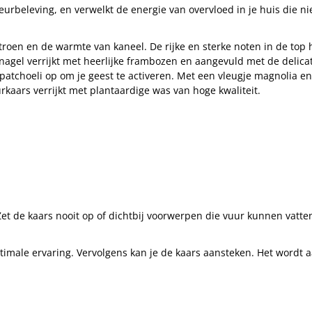
geurbeleving, en verwelkt de energie van overvloed in je huis die
oen en de warmte van kaneel. De rijke en sterke noten in de top he
uidnagel verrijkt met heerlijke frambozen en aangevuld met de delic
 patchoeli op om je geest te activeren. Met een vleugje magnolia e
rkaars verrijkt met plantaardige was van hoge kwaliteit.
 Zet de kaars nooit op of dichtbij voorwerpen die vuur kunnen vatte
optimale ervaring. Vervolgens kan je de kaars aansteken. Het wordt 