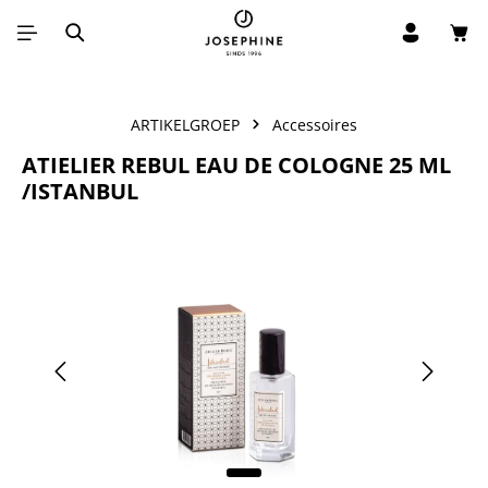
Win
Ga naar de hoofdinhoud
ARTIKELGROEP
Accessoires
ATIELIER REBUL EAU DE COLOGNE 25 ML
/ISTANBUL
Afbeeldingengalerij overslaan