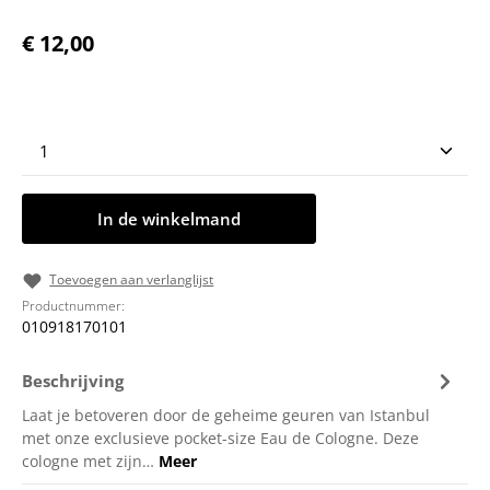
Normale prijs:
€ 12,00
Producthoeveelheid: Voer de gewenste hoeveelheid
In de winkelmand
Toevoegen aan verlanglijst
Productnummer:
010918170101
Beschrijving
Laat je betoveren door de geheime geuren van Istanbul
met onze exclusieve pocket-size Eau de Cologne. Deze
cologne met zijn…
Meer