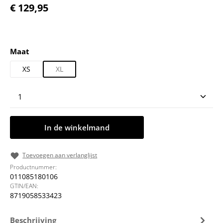
Normale prijs:
€ 129,95
Selecteer
Maat
XS
XL
Producthoeveelheid: Voer de gewenste hoeveelheid
In de winkelmand
Toevoegen aan verlanglijst
Productnummer:
011085180106
GTIN/EAN:
8719058533423
Beschrijving