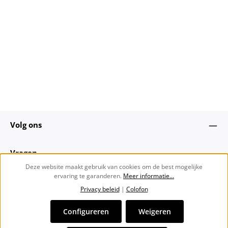
time classic look met praktische 5-pocket details.. Ideaal
voor dagelijks gebruik met een moderne enkellengte.
Volg ons
Vragen
Deze website maakt gebruik van cookies om de best mogelijke
ervaring te garanderen.
Meer informatie...
Over ons
Privacy beleid
|
Colofon
Nieuwsbrief
Configureren
Weigeren