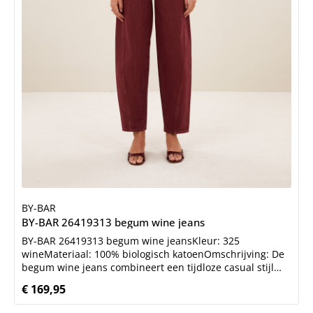
BY-BAR
BY-BAR 26419313 begum wine jeans
BY-BAR 26419313 begum wine jeansKleur: 325
wineMateriaal: 100% biologisch katoenOmschrijving: De
begum wine jeans combineert een tijdloze casual stijl
met het comfort van een normale pasvorm en
€ 169,95
Normale prijs:
taillehoogte. Gemaakt van biologisch katoen door een
specialist in denim, biedt deze jeans een perfecte all-