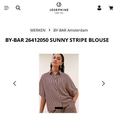
Win
Ga naar de hoofdinhoud
MERKEN
BY-BAR Amsterdam
BY-BAR 26412050 SUNNY STRIPE BLOUSE
Afbeeldingengalerij overslaan