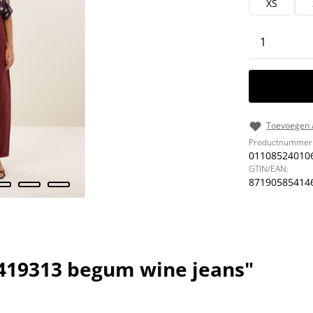
XS
Producth
Toevoegen a
Productnummer
01108524010
GTIN/EAN:
87190585414
419313 begum wine jeans"