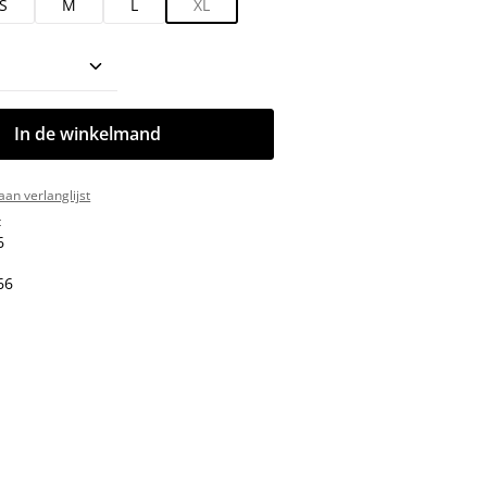
S
M
L
XL
oeveelheid: Voer de gewenste hoeveelhe
In de winkelmand
an verlanglijst
:
6
66