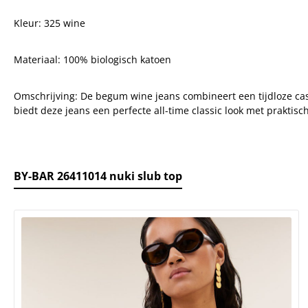
Kleur: 325 wine
Materiaal: 100% biologisch katoen
Omschrijving: De begum wine jeans combineert een tijdloze casu
biedt deze jeans een perfecte all-time classic look met praktisc
BY-BAR 26411014 nuki slub top
roductgalerij overslaan