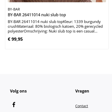
BY-BAR
In de winkelmand
BY-BAR 26411014 nuki slub top
BY-BAR 26411014 nuki slub topKleur: 1339 burgundy
crushMateriaal: 80% biologisch katoen, 20% gerecycled
polyesterOmschrijving: Nuki slub top is een casual
oversized shirt met een comfortabele ronde halslijn en
€ 99,95
Normale prijs:
ellebooglange mouwen. Gemaakt van biologisch katoen
door een truien specialist, biedt dit all-time classic item
een perfecte pasvorm en een tijdloze uitstraling, ideaal
voor elke dag.
Volg ons
Vragen
Contact