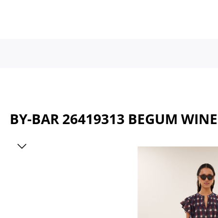
a naar de hoofdinhoud
Ga naar de hoofdnavigatie
BY-BAR 26419313 BEGUM WINE
Afbeeldingengalerij overslaan