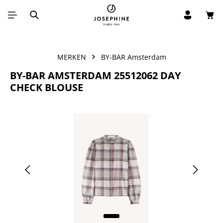
Win
Ga naar de hoofdinhoud
MERKEN
BY-BAR Amsterdam
BY-BAR AMSTERDAM 25512062 DAY
CHECK BLOUSE
Afbeeldingengalerij overslaan