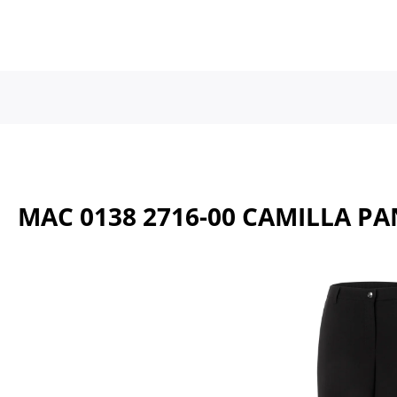
a naar de hoofdinhoud
Ga naar de hoofdnavigatie
MAC 0138 2716-00 CAMILLA P
Afbeeldingengalerij overslaan