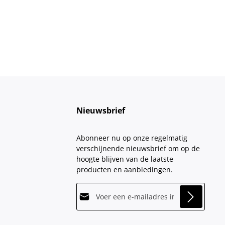
Nieuwsbrief
Abonneer nu op onze regelmatig
verschijnende nieuwsbrief om op de
hoogte blijven van de laatste
producten en aanbiedingen.
E-mailadres*
This site is protected by
Friendly Captcha
and
Privacy
its
Privacy Policy
and
Terms of Use
apply.