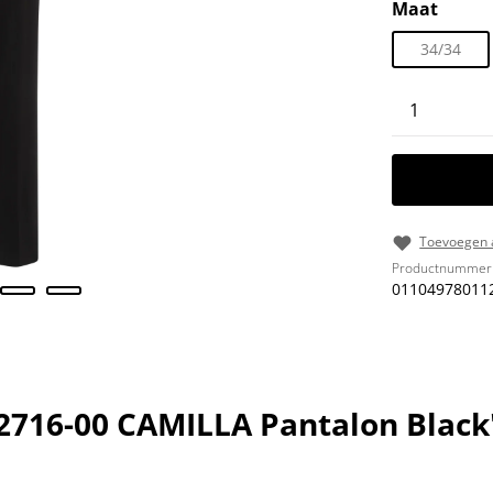
Selecteer
Maat
34/34
Producth
Toevoegen a
Productnummer
01104978011
2716-00 CAMILLA Pantalon Black