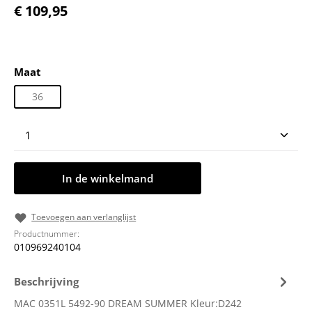
Normale prijs:
€ 109,95
Selecteer
Maat
36
Producthoeveelheid: Voer de gewenste hoeveelheid
In de winkelmand
Toevoegen aan verlanglijst
Productnummer:
010969240104
Beschrijving
MAC 0351L 5492-90 DREAM SUMMER Kleur:D242