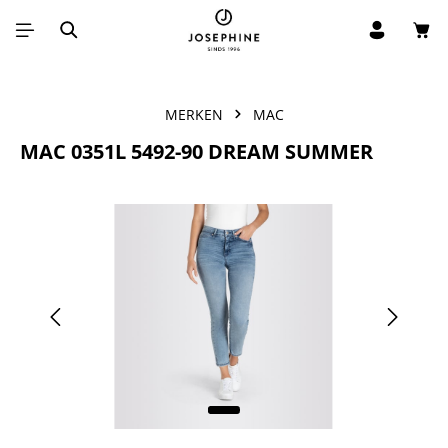
Win
Ga naar de hoofdinhoud
MERKEN
MAC
MAC 0351L 5492-90 DREAM SUMMER
Afbeeldingengalerij overslaan