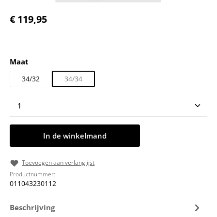
Normale prijs:
€ 119,95
Selecteer
Maat
34/32
34/34
Producthoeveelheid: Voer de gewenste hoeveelheid
In de winkelmand
Toevoegen aan verlanglijst
Productnummer:
011043230112
Beschrijving