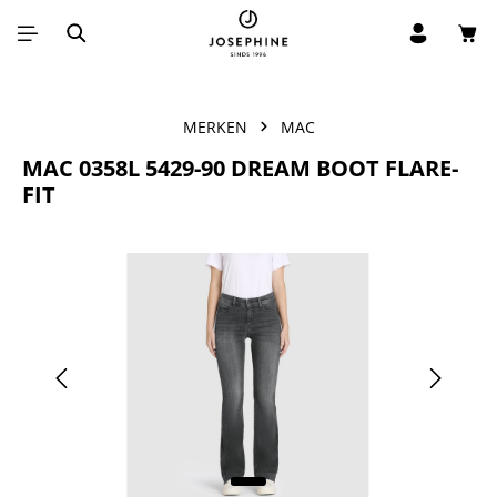
Win
Ga naar de hoofdinhoud
MERKEN
MAC
MAC 0358L 5429-90 DREAM BOOT FLARE-
FIT
Afbeeldingengalerij overslaan