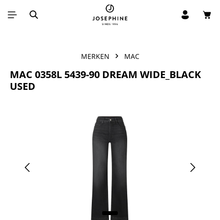
Win
Ga naar de hoofdinhoud
MERKEN
MAC
MAC 0358L 5439-90 DREAM WIDE_BLACK
USED
Afbeeldingengalerij overslaan