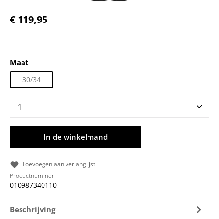
Normale prijs:
€ 119,95
Selecteer
Maat
30/34
Producthoeveelheid: Voer de gewenste hoeveelheid
In de winkelmand
Toevoegen aan verlanglijst
Productnummer:
010987340110
Beschrijving