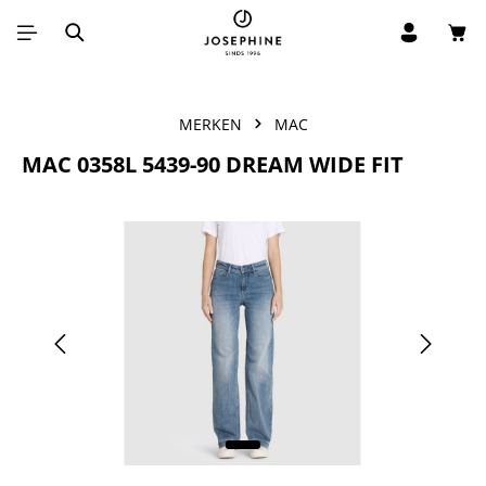
Win
Ga naar de hoofdinhoud
MERKEN
MAC
MAC 0358L 5439-90 DREAM WIDE FIT
Afbeeldingengalerij overslaan