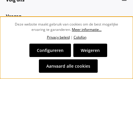
Vragen
Deze website maakt gebruik van cookies om de best mogelijke
ervaring te garanderen.
Meer informatie...
Over ons
Privacy beleid
|
Colofon
Nieuwsbrief
Configureren
Weigeren
Alle prijzen incl. btw plus
verzendkosten
en eventuele
Aanvaard alle cookies
bezorgkosten, indien niet anders vermeld.