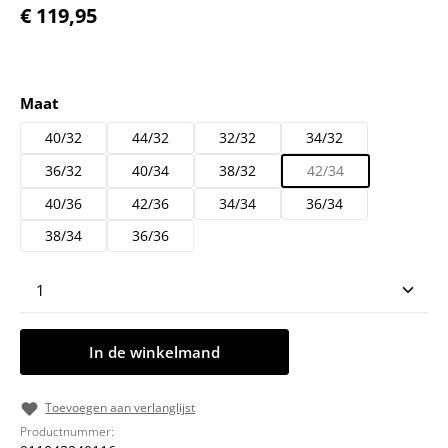
Normale prijs:
€ 119,95
Selecteer
Maat
40/32
44/32
32/32
34/32
36/32
40/34
38/32
42/34
40/36
42/36
34/34
36/34
38/34
36/36
Producthoeveelheid: Voer de gewenste hoeveelheid
In de winkelmand
Toevoegen aan verlanglijst
Productnummer: