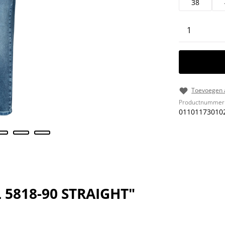
38
Producth
Toevoegen a
Productnummer
01101173010
 5818-90 STRAIGHT"