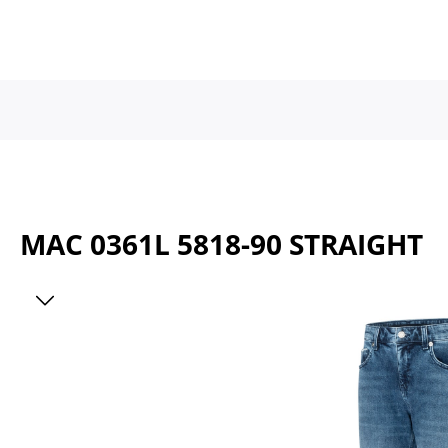
a naar de hoofdinhoud
Ga naar de hoofdnavigatie
MAC 0361L 5818-90 STRAIGHT
Afbeeldingengalerij overslaan