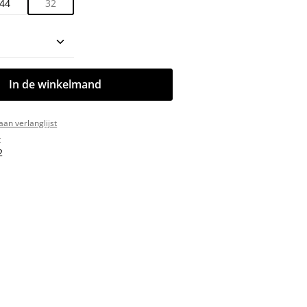
44
32
oeveelheid: Voer de gewenste hoeveelhe
In de winkelmand
an verlanglijst
:
2