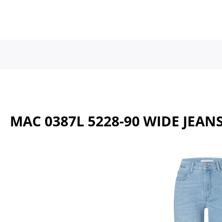
a naar de hoofdinhoud
Ga naar de hoofdnavigatie
MAC 0387L 5228-90 WIDE JEAN
Afbeeldingengalerij overslaan