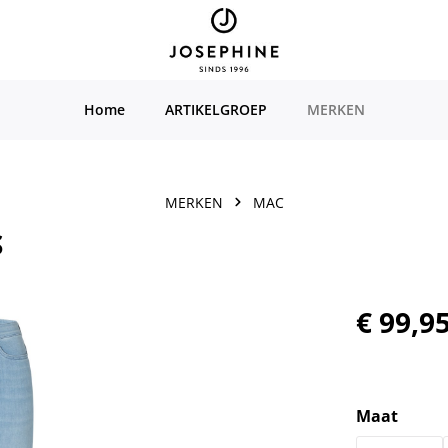
Home
ARTIKELGROEP
MERKEN
MERKEN
MAC
S
Normale prijs
€ 99,9
Selecteer
Maat