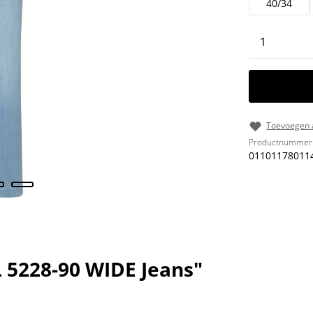
40/34
Producth
Toevoegen a
Productnummer
01101178011
 5228-90 WIDE Jeans"