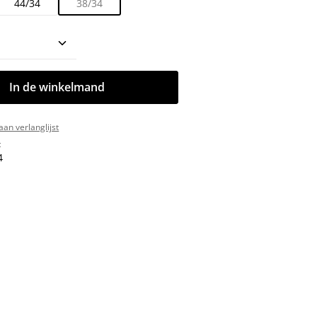
44/34
38/34
oeveelheid: Voer de gewenste hoeveelhe
In de winkelmand
an verlanglijst
:
4