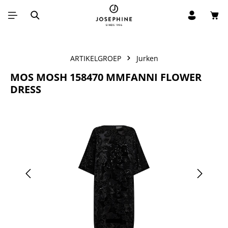
Win
Ga naar de hoofdinhoud
ARTIKELGROEP
Jurken
MOS MOSH 158470 MMFANNI FLOWER
DRESS
Afbeeldingengalerij overslaan