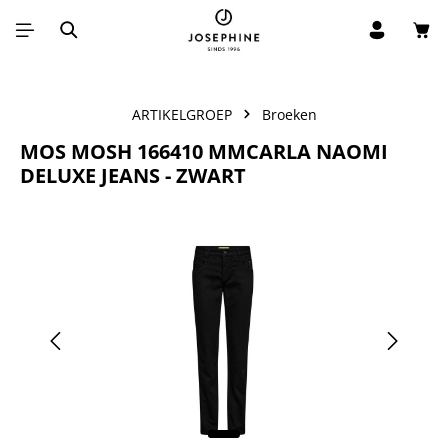
Win
Ga naar de hoofdinhoud
ARTIKELGROEP
Broeken
MOS MOSH 166410 MMCARLA NAOMI
DELUXE JEANS - ZWART
Afbeeldingengalerij overslaan