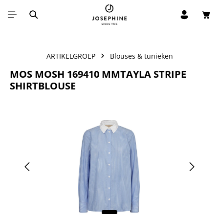
Win
Ga naar de hoofdinhoud
ARTIKELGROEP
Blouses & tunieken
MOS MOSH 169410 MMTAYLA STRIPE
SHIRTBLOUSE
Afbeeldingengalerij overslaan