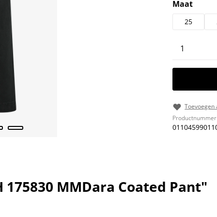
Selecteer
Maat
25
Producth
Toevoegen a
Productnummer
01104599011
 175830 MMDara Coated Pant"