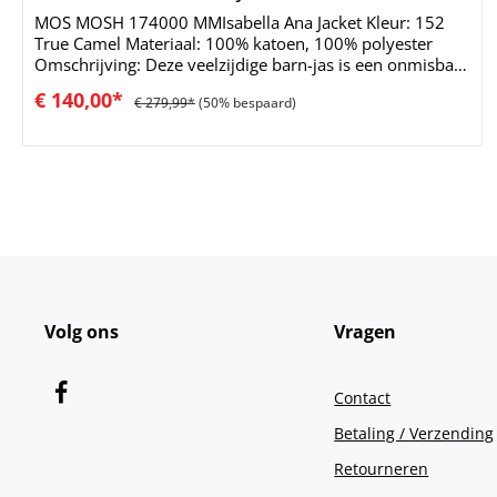
MOS MOSH 174000 MMIsabella Ana Jacket Kleur: 152
True Camel Materiaal: 100% katoen, 100% polyester
Omschrijving: Deze veelzijdige barn-jas is een onmisbaar
tussenstuk en combineert klassieke werkkleding met
€ 140,00*
€ 279,99*
(50% bespaard)
eigentijdse functionaliteit. Ontworpen met corduroy
accenten op de kraag en een erfgoed-geïnspireerde
ruitvoering, belichaamt hij een verfijnde landelijke
esthetiek. Geïsoleerd met ETHERMALOFT®, een
geavanceerde warmtevezeltechnologie die warmte
vasthoudt, biedt deze jas functionaliteit en een
moeiteloze stijl, compleet met praktische zakken voor
een tijdloze afwerking.
Volg ons
Vragen
Contact
Betaling / Verzending
Retourneren