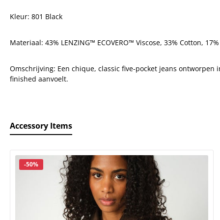
Kleur: 801 Black
Materiaal:
43% LENZING™ ECOVERO™ Viscose,
33% Cotton,
17% 
Omschrijving: Een
chique, classic five-pocket jeans ontworpen i
finished aanvoelt.
Accessory Items
roductgalerij overslaan
Korting
-50%