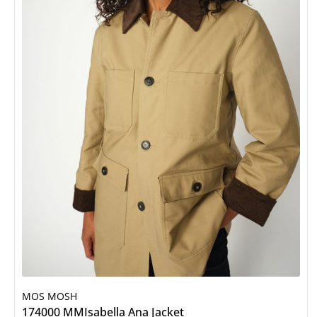
MOS MOSH
Details
174000 MMIsabella Ana Jacket