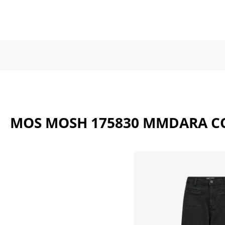
a naar de hoofdinhoud
Ga naar de hoofdnavigatie
MOS MOSH 175830 MMDARA C
Afbeeldingengalerij overslaan