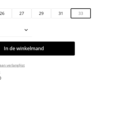
26
27
29
31
33
oeveelheid: Voer de gewenste hoeveelhe
In de winkelmand
an verlanglijst
:
0