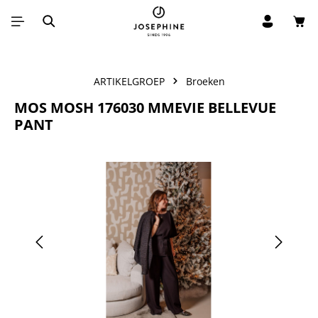
Win
Ga naar de hoofdinhoud
ARTIKELGROEP
Broeken
MOS MOSH 176030 MMEVIE BELLEVUE
PANT
Afbeeldingengalerij overslaan