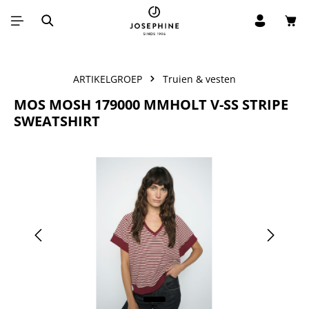
Win
Ga naar de hoofdinhoud
ARTIKELGROEP
Truien & vesten
MOS MOSH 179000 MMHOLT V-SS STRIPE
SWEATSHIRT
Afbeeldingengalerij overslaan