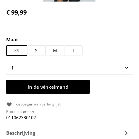
Normale prijs:
€ 99,99
Selecteer
Maat
XS
S
M
L
Producthoeveelheid: Voer de gewenste hoeveelheid
In de winkelmand
Toevoegen aan verlanglijst
Productnummer:
011062330102
Beschrijving