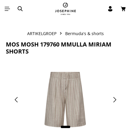
Win
Ga naar de hoofdinhoud
ARTIKELGROEP
Bermuda's & shorts
MOS MOSH 179760 MMULLA MIRIAM
SHORTS
Afbeeldingengalerij overslaan