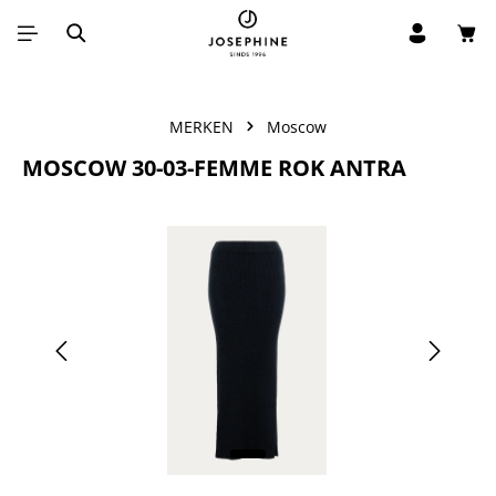
Win
Ga naar de hoofdinhoud
MERKEN
Moscow
MOSCOW 30-03-FEMME ROK ANTRA
Afbeeldingengalerij overslaan