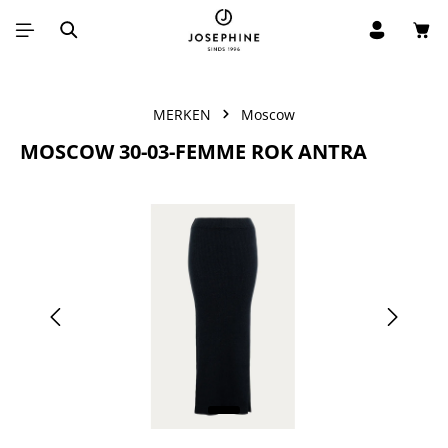
Win
Ga naar de hoofdinhoud
MERKEN
Moscow
MOSCOW 30-03-FEMME ROK ANTRA
Afbeeldingengalerij overslaan