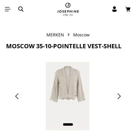
Win
Ga naar de hoofdinhoud
MERKEN
Moscow
MOSCOW 35-10-POINTELLE VEST-SHELL
Afbeeldingengalerij overslaan