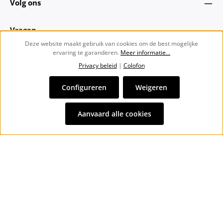
Volg ons
Vragen
Deze website maakt gebruik van cookies om de best mogelijke
ervaring te garanderen.
Meer informatie...
Over ons
Privacy beleid
|
Colofon
Nieuwsbrief
Configureren
Weigeren
Alle prijzen incl. btw plus
verzendkosten
en eventuele
Aanvaard alle cookies
bezorgkosten, indien niet anders vermeld.