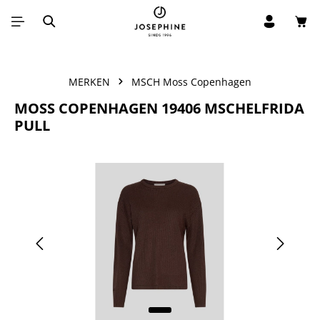
Win
Ga naar de hoofdinhoud
MERKEN
MSCH Moss Copenhagen
MOSS COPENHAGEN 19406 MSCHELFRIDA
PULL
Afbeeldingengalerij overslaan