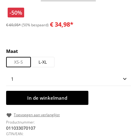
-50%
€ 34,98*
€ 69,95*
(50% bespaard)
Selecteer
Maat
XS-S
L-XL
Producthoeveelheid: Voer de gewenste hoeveelheid
In de winkelmand
Toevoegen aan verlanglijst
Productnummer:
011033070107
GTIN/EAN: