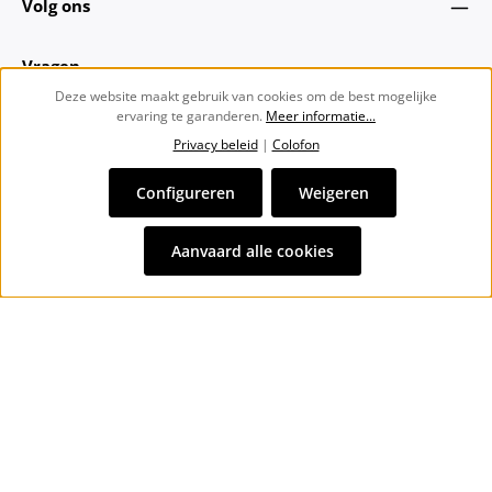
Volg ons
Vragen
Deze website maakt gebruik van cookies om de best mogelijke
ervaring te garanderen.
Meer informatie...
Over ons
Privacy beleid
|
Colofon
Nieuwsbrief
Configureren
Weigeren
Alle prijzen incl. btw plus
verzendkosten
en eventuele
Aanvaard alle cookies
bezorgkosten, indien niet anders vermeld.