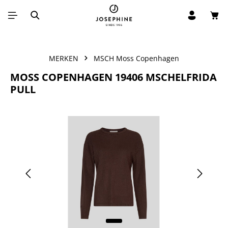
Win
Ga naar de hoofdinhoud
MERKEN
MSCH Moss Copenhagen
MOSS COPENHAGEN 19406 MSCHELFRIDA
PULL
Afbeeldingengalerij overslaan