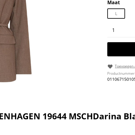
Selecteer
Maat
L
Producth
Toevoegen a
Productnummer
01106715010
PENHAGEN 19644 MSCHDarina Bl