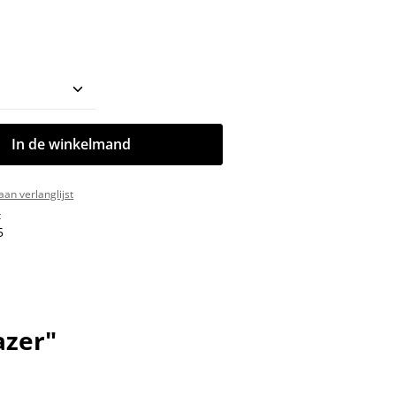
oeveelheid: Voer de gewenste hoeveelhe
In de winkelmand
an verlanglijst
:
5
azer"