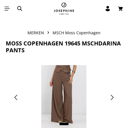
Win
Ga naar de hoofdinhoud
MERKEN
MSCH Moss Copenhagen
MOSS COPENHAGEN 19645 MSCHDARINA
PANTS
Afbeeldingengalerij overslaan