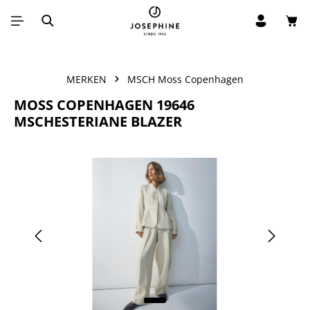
Win
Ga naar de hoofdinhoud
MERKEN
MSCH Moss Copenhagen
MOSS COPENHAGEN 19646
MSCHESTERIANE BLAZER
Afbeeldingengalerij overslaan