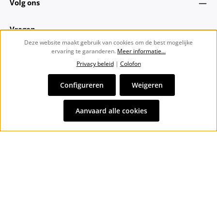
Volg ons
Vragen
Deze website maakt gebruik van cookies om de best mogelijke
ervaring te garanderen.
Meer informatie...
Over ons
Privacy beleid
|
Colofon
Nieuwsbrief
Configureren
Weigeren
Alle prijzen incl. btw plus
verzendkosten
en eventuele
Aanvaard alle cookies
bezorgkosten, indien niet anders vermeld.