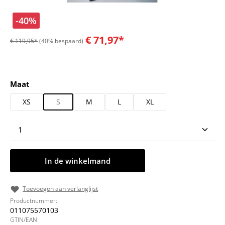
-40%
€ 71,97*
€ 119,95*
(40% bespaard)
Selecteer
Maat
XS
S
M
L
XL
Producthoeveelheid: Voer de gewenste hoeveelheid
In de winkelmand
Toevoegen aan verlanglijst
Productnummer:
011075570103
GTIN/EAN: