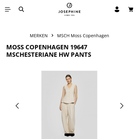
Win
Ga naar de hoofdinhoud
MERKEN
MSCH Moss Copenhagen
MOSS COPENHAGEN 19647
MSCHESTERIANE HW PANTS
Afbeeldingengalerij overslaan