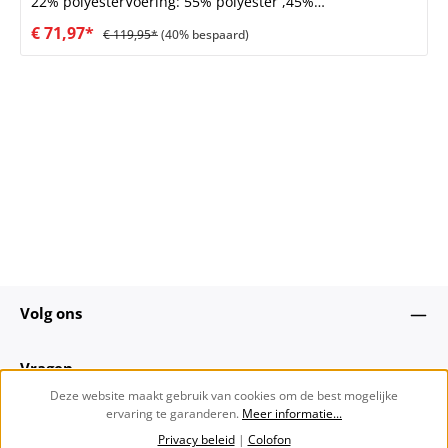
22% polyesterVoering: 55% polyester ,45%
viscoseOmschrijving: Elegante, getailleerde blazer met
€ 71,97*
€ 119,95*
(40% bespaard)
een vrouwelijke en verfijnde uitstraling. Met een strakke
voorkant en knoopsluiting is het een gemakkelijke keuze
voor zowel alledaags gebruik als meer formele
gelegenheden.
Volg ons
Vragen
Deze website maakt gebruik van cookies om de best mogelijke
ervaring te garanderen.
Meer informatie...
Over ons
Privacy beleid
|
Colofon