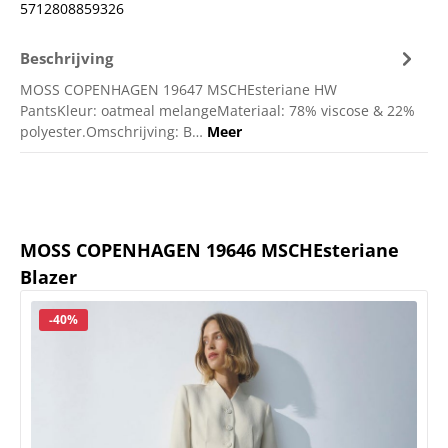
5712808859326
Beschrijving
MOSS COPENHAGEN 19647 MSCHEsteriane HW
PantsKleur: oatmeal melangeMateriaal: 78% viscose & 22%
polyester.Omschrijving: B…
Meer
Productgalerij overslaan
MOSS COPENHAGEN 19646 MSCHEsteriane
Blazer
Korting
-40%