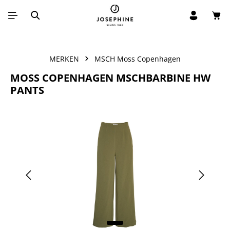
Win
Ga naar de hoofdinhoud
MERKEN
MSCH Moss Copenhagen
MOSS COPENHAGEN MSCHBARBINE HW
PANTS
Afbeeldingengalerij overslaan