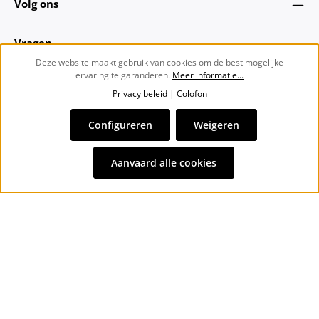
Volg ons
Vragen
Deze website maakt gebruik van cookies om de best mogelijke
ervaring te garanderen.
Meer informatie...
Over ons
Privacy beleid
|
Colofon
Nieuwsbrief
Configureren
Weigeren
Alle prijzen incl. btw plus
verzendkosten
en eventuele
Aanvaard alle cookies
bezorgkosten, indien niet anders vermeld.