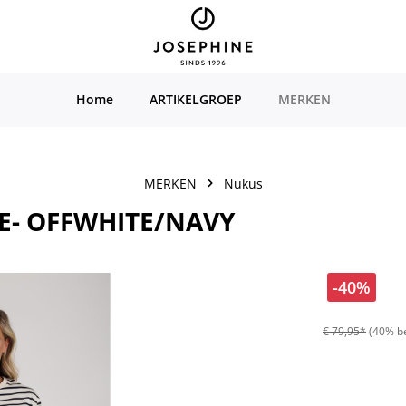
Home
ARTIKELGROEP
MERKEN
MERKEN
Nukus
PE- OFFWHITE/NAVY
-40%
€ 79,95*
(40% b