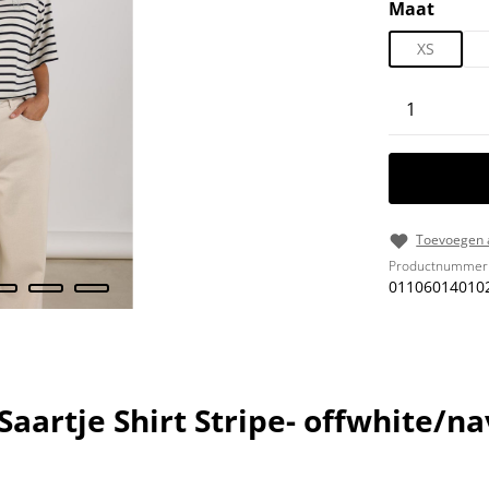
Selecteer
Maat
XS
Producth
Toevoegen a
Productnummer
01106014010
aartje Shirt Stripe- offwhite/na