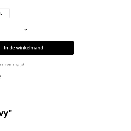
L
oeveelheid: Voer de gewenste hoeveelhe
In de winkelmand
an verlanglijst
:
2
vy"