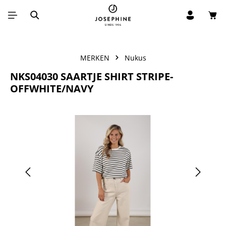
Win
Ga naar de hoofdinhoud
MERKEN
Nukus
NKS04030 SAARTJE SHIRT STRIPE-
OFFWHITE/NAVY
Afbeeldingengalerij overslaan