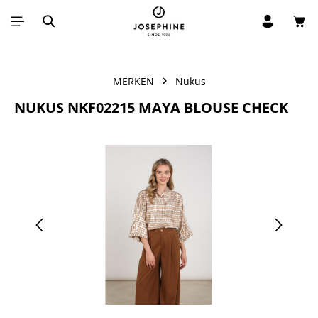
Win
Ga naar de hoofdinhoud
MERKEN
Nukus
NUKUS NKF02215 MAYA BLOUSE CHECK
Afbeeldingengalerij overslaan