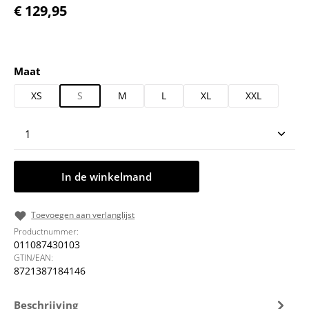
Normale prijs:
€ 129,95
Selecteer
Maat
XS
S
M
L
XL
XXL
Producthoeveelheid: Voer de gewenste hoeveelheid
In de winkelmand
Toevoegen aan verlanglijst
Productnummer:
011087430103
GTIN/EAN:
8721387184146
Beschrijving