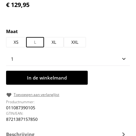
Normale prijs:
€ 129,95
Selecteer
Maat
XS
L
XL
XXL
Producthoeveelheid: Voer de gewenste hoeveelheid
In de winkelmand
Toevoegen aan verlanglijst
Productnummer:
011087390105
GTIN/EAN:
8721387157850
Beschrijving