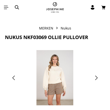
Win
Ga naar de hoofdinhoud
MERKEN
Nukus
NUKUS NKF03069 OLLIE PULLOVER
Afbeeldingengalerij overslaan