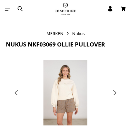
Win
Ga naar de hoofdinhoud
MERKEN
Nukus
NUKUS NKF03069 OLLIE PULLOVER
Afbeeldingengalerij overslaan