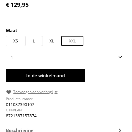
Normale prijs:
€ 129,95
Selecteer
Maat
XS
L
XL
XXL
Producthoeveelheid: Voer de gewenste hoeveelheid
In de winkelmand
Toevoegen aan verlanglijst
Productnummer:
011087390107
GTIN/EAN:
8721387157874
Beschrijving