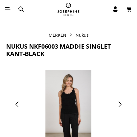
Win
Ga naar de hoofdinhoud
MERKEN
Nukus
NUKUS NKF06003 MADDIE SINGLET
KANT-BLACK
Afbeeldingengalerij overslaan