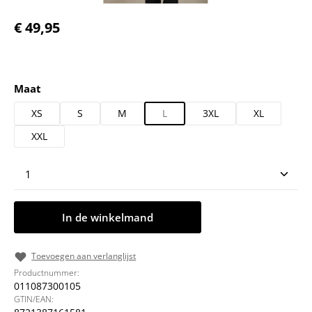
Normale prijs:
€ 49,95
Selecteer
Maat
XS
S
M
L
3XL
XL
XXL
Producthoeveelheid: Voer de gewenste hoeveelheid
In de winkelmand
Toevoegen aan verlanglijst
Productnummer:
011087300105
GTIN/EAN: