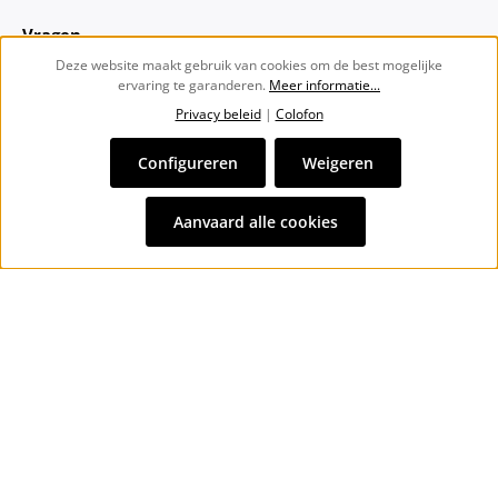
Vragen
Deze website maakt gebruik van cookies om de best mogelijke
ervaring te garanderen.
Meer informatie...
Over ons
Privacy beleid
|
Colofon
Nieuwsbrief
Configureren
Weigeren
Alle prijzen incl. btw plus
verzendkosten
en eventuele
Aanvaard alle cookies
bezorgkosten, indien niet anders vermeld.