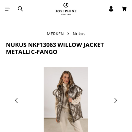
Win
Ga naar de hoofdinhoud
MERKEN
Nukus
NUKUS NKF13063 WILLOW JACKET
METALLIC-FANGO
Afbeeldingengalerij overslaan