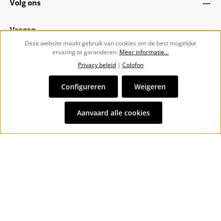
Volg ons
Vragen
Deze website maakt gebruik van cookies om de best mogelijke
ervaring te garanderen.
Meer informatie...
Over ons
Privacy beleid
|
Colofon
Nieuwsbrief
Configureren
Weigeren
Alle prijzen incl. btw plus
verzendkosten
en eventuele
Aanvaard alle cookies
bezorgkosten, indien niet anders vermeld.