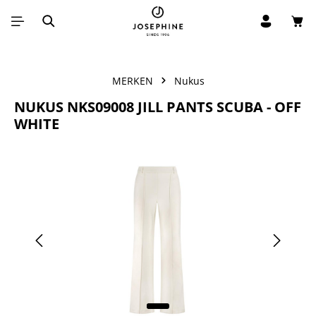
Win
Ga naar de hoofdinhoud
MERKEN
Nukus
NUKUS NKS09008 JILL PANTS SCUBA - OFF
WHITE
Afbeeldingengalerij overslaan