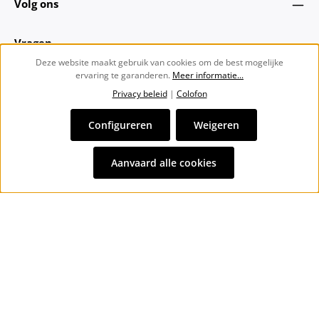
Volg ons
Vragen
Deze website maakt gebruik van cookies om de best mogelijke
ervaring te garanderen.
Meer informatie...
Over ons
Privacy beleid
|
Colofon
Nieuwsbrief
Configureren
Weigeren
Alle prijzen incl. btw plus
verzendkosten
en eventuele
Aanvaard alle cookies
bezorgkosten, indien niet anders vermeld.