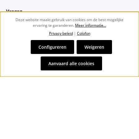
Vragen
Deze website maakt gebruik van cookies om de best mogelijke
ervaring te garanderen.
Meer informatie...
Over ons
Privacy beleid
|
Colofon
Nieuwsbrief
Configureren
Weigeren
Alle prijzen incl. btw plus
verzendkosten
en eventuele
Aanvaard alle cookies
bezorgkosten, indien niet anders vermeld.