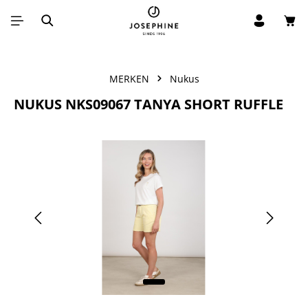
Win
Ga naar de hoofdinhoud
MERKEN
Nukus
NUKUS NKS09067 TANYA SHORT RUFFLE
Afbeeldingengalerij overslaan