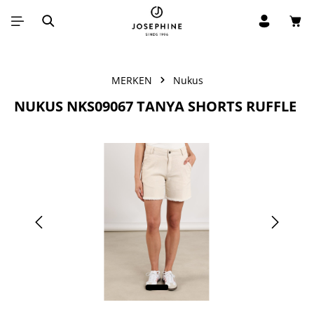
Win
Ga naar de hoofdinhoud
MERKEN
Nukus
NUKUS NKS09067 TANYA SHORTS RUFFLE
Afbeeldingengalerij overslaan