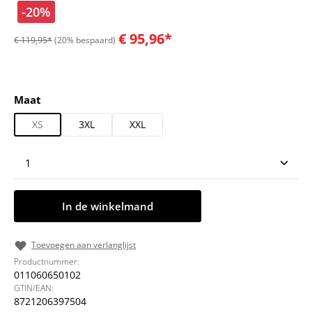
-20%
€ 95,96*
€ 119,95*
(20% bespaard)
Selecteer
Maat
XS
3XL
XXL
Producthoeveelheid: Voer de gewenste hoeveelheid
In de winkelmand
Toevoegen aan verlanglijst
Productnummer:
011060650102
GTIN/EAN:
8721206397504