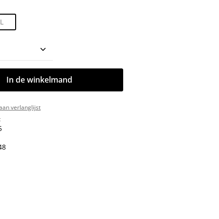
L
oeveelheid: Voer de gewenste hoeveelhe
In de winkelmand
an verlanglijst
:
5
48