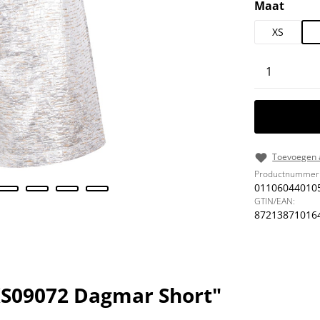
Selecteer
Maat
XS
Producth
Toevoegen a
Productnummer
01106044010
GTIN/EAN:
87213871016
S09072 Dagmar Short"