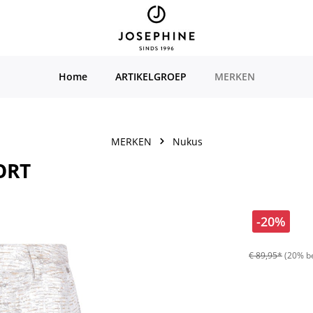
Home
ARTIKELGROEP
MERKEN
MERKEN
Nukus
ORT
-20%
€ 89,95*
(20% b